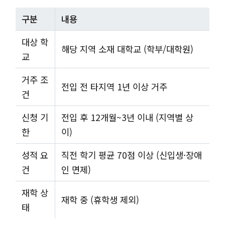
구분
내용
대상 학
해당 지역 소재 대학교 (학부/대학원)
교
거주 조
전입 전 타지역 1년 이상 거주
건
신청 기
전입 후 12개월~3년 이내 (지역별 상
한
이)
성적 요
직전 학기 평균 70점 이상 (신입생·장애
건
인 면제)
재학 상
재학 중 (휴학생 제외)
태