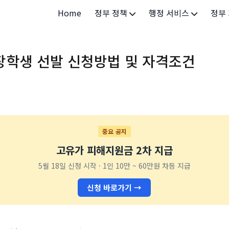
Home
정부 정책
행정 서비스
정부
정부 개요
정부24
개인·
장학생 선발 신청방법 및 자격조건
정부 정책
보조금24
소상공
허가/면허
법인·
등록/신고
청년 
발급/증명
가족/
중요 공지
고유가 피해지원금 2차 지급
세무/납부
교육/
5월 18일 신청 시작 · 1인 10만 ~ 60만원 차등 지급
기타 서비스
건강/
신청 바로가기 →
지역/