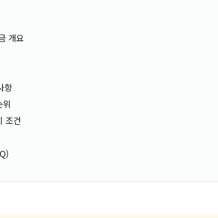
금 개요
경사항
순위
지 조건
Q)