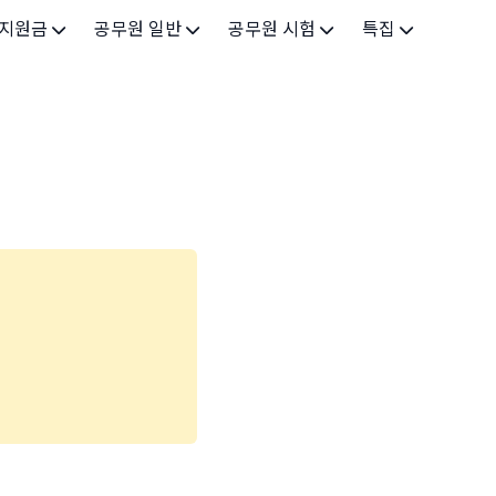
 지원금
공무원 일반
공무원 시험
특집
가구
공무원 개요
시험 가이드
특집 메인
인
공무원 제도
9급 시험
고유가 피해지원금 2026
기업
7급 시험
민생회복 소비쿠폰 2025
지원
5급 시험
출산/육아
기타 시험정보
장학
의료
생활 지원