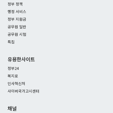
정부 정책
행정 서비스
정부 지원금
공무원 일반
공무원 시험
특집
유용한사이트
정부24
복지로
인사혁신처
사이버국가고시센터
채널