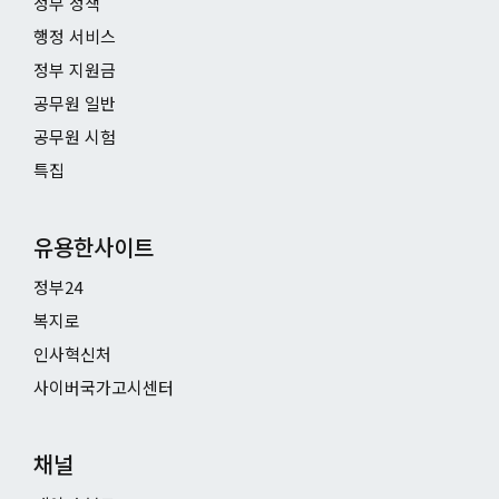
정부 정책
행정 서비스
정부 지원금
공무원 일반
공무원 시험
특집
유용한사이트
정부24
복지로
인사혁신처
사이버국가고시센터
채널