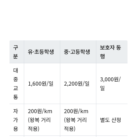
구
보호자 동
유·초등학생
중·고등학생
분
행
대
중
3,000원/
1,600원/일
2,200원/일
교
일
통
자
200원/km
200원/km
가
(왕복 거리
(왕복 거리
별도 산정
용
적용)
적용)