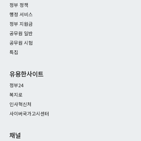
정부 정책
행정 서비스
정부 지원금
공무원 일반
공무원 시험
특집
유용한사이트
정부24
복지로
인사혁신처
사이버국가고시센터
채널