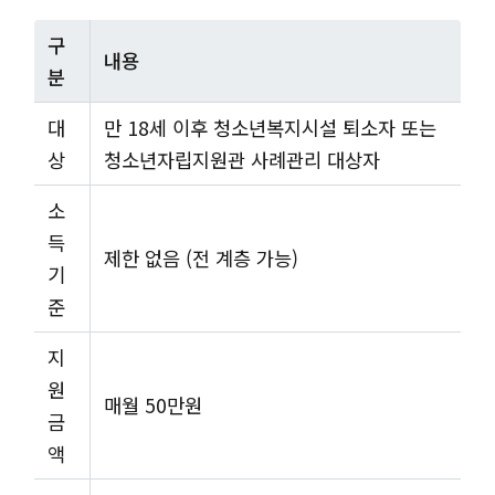
구
내용
분
대
만 18세 이후 청소년복지시설 퇴소자 또는
상
청소년자립지원관 사례관리 대상자
소
득
제한 없음 (전 계층 가능)
기
준
지
원
매월 50만원
금
액