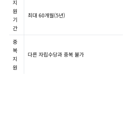
지
원
최대 60개월(5년)
기
간
중
복
다른 자립수당과 중복 불가
지
원