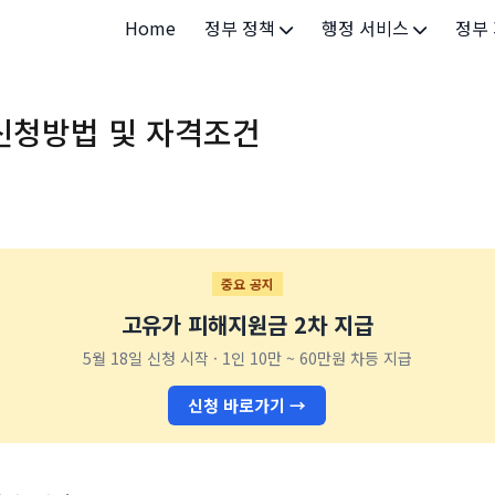
Home
정부 정책
행정 서비스
정부
정부 개요
정부24
개인·
신청방법 및 자격조건
정부 정책
보조금24
소상공
허가/면허
법인·
등록/신고
청년 
발급/증명
가족/
중요 공지
고유가 피해지원금 2차 지급
세무/납부
교육/
5월 18일 신청 시작 · 1인 10만 ~ 60만원 차등 지급
기타 서비스
건강/
신청 바로가기 →
지역/