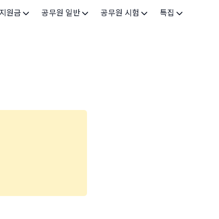
 지원금
공무원 일반
공무원 시험
특집
가구
공무원 개요
시험 가이드
특집 메인
인
공무원 제도
9급 시험
고유가 피해지원금 2026
기업
7급 시험
민생회복 소비쿠폰 2025
지원
5급 시험
출산/육아
기타 시험정보
장학
의료
생활 지원