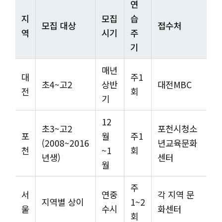
연
지
모집
습
모집 대상
접수처
역
시기
주
기
매년
대
주1
초4~고2
상반
대전MBC
전
회
기
12
초3~고2
포천시청소
포
월
주1
(2008~2016
년교육문화
천
~1
회
년생)
센터
월
주
서
연중
각 지역 문
지역별 상이
1~2
울
수시
화센터
회