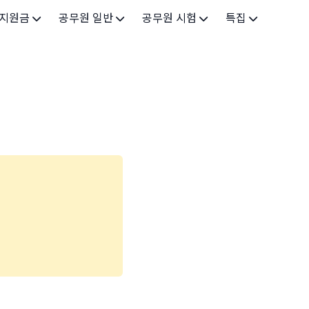
 지원금
공무원 일반
공무원 시험
특집
가구
공무원 개요
시험 가이드
특집 메인
인
공무원 제도
9급 시험
고유가 피해지원금 2026
기업
7급 시험
민생회복 소비쿠폰 2025
지원
5급 시험
출산/육아
기타 시험정보
장학
의료
생활 지원