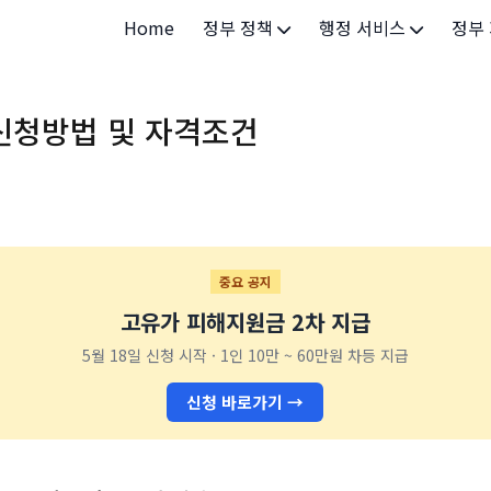
Home
정부 정책
행정 서비스
정부
정부 개요
정부24
개인·
신청방법 및 자격조건
정부 정책
보조금24
소상공
허가/면허
법인·
등록/신고
청년 
발급/증명
가족/
중요 공지
고유가 피해지원금 2차 지급
세무/납부
교육/
5월 18일 신청 시작 · 1인 10만 ~ 60만원 차등 지급
기타 서비스
건강/
신청 바로가기 →
지역/