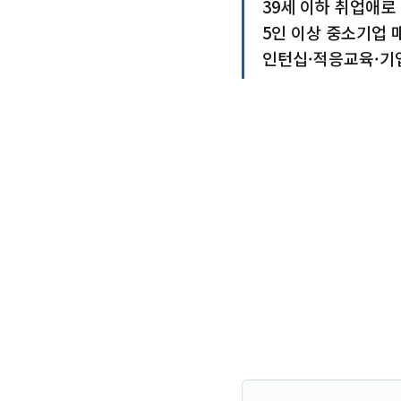
39세 이하 취업애로
5인 이상 중소기업 
인턴십·적응교육·기