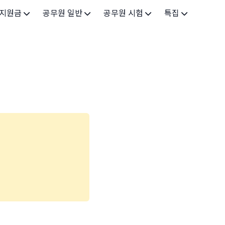
 지원금
공무원 일반
공무원 시험
특집
가구
공무원 개요
시험 가이드
특집 메인
인
공무원 제도
9급 시험
고유가 피해지원금 2026
기업
7급 시험
민생회복 소비쿠폰 2025
지원
5급 시험
출산/육아
기타 시험정보
장학
의료
생활 지원