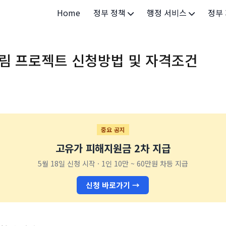
Home
정부 정책
행정 서비스
정부
정부 개요
정부24
개인·
림 프로젝트 신청방법 및 자격조건
정부 정책
보조금24
소상공
허가/면허
법인·
등록/신고
청년 
발급/증명
가족/
중요 공지
고유가 피해지원금 2차 지급
세무/납부
교육/
5월 18일 신청 시작 · 1인 10만 ~ 60만원 차등 지급
기타 서비스
건강/
신청 바로가기 →
지역/