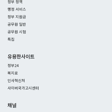
정부 정책
행정 서비스
정부 지원금
공무원 일반
공무원 시험
특집
유용한사이트
정부24
복지로
인사혁신처
사이버국가고시센터
채널