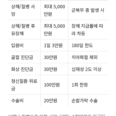
상해/질병 사
최대 5,000
군복무 중 발생 시
망
만원
상해/질병 후
최대 5,000
장해 지급률에 따
유장해
만원
라 차등
입원비
1일 3만원
180일 한도
골절 진단금
30만원
치아파절 제외
화상 진단금
30만원
심재성 2도 이상
정신질환 위로
100만원
1회 한정
금
수술비
20만원
손발가락 수술