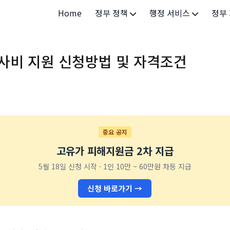
Home
정부 정책
행정 서비스
정부
정부 개요
정부24
개인·
사비 지원 신청방법 및 자격조건
정부 정책
보조금24
소상공
허가/면허
법인·
등록/신고
청년 
발급/증명
가족/
중요 공지
고유가 피해지원금 2차 지급
세무/납부
교육/
5월 18일 신청 시작 · 1인 10만 ~ 60만원 차등 지급
기타 서비스
건강/
신청 바로가기 →
지역/