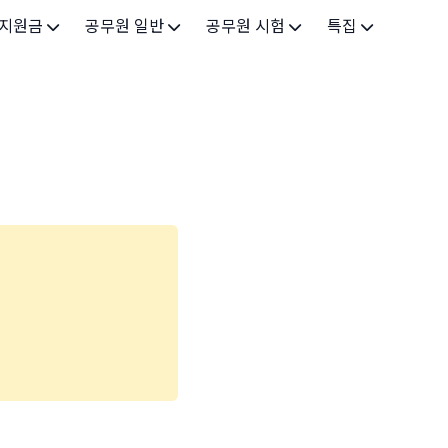
 지원금
공무원 일반
공무원 시험
특집
가구
공무원 개요
시험 가이드
특집 메인
인
공무원 제도
9급 시험
고유가 피해지원금 2026
기업
7급 시험
민생회복 소비쿠폰 2025
지원
5급 시험
출산/육아
기타 시험정보
장학
의료
생활 지원