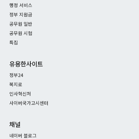
행정 서비스
정부 지원금
공무원 일반
공무원 시험
특집
유용한사이트
정부24
복지로
인사혁신처
사이버국가고시센터
채널
네이버 블로그