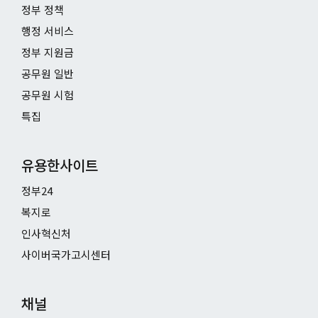
정부 정책
행정 서비스
정부 지원금
공무원 일반
공무원 시험
특집
유용한사이트
정부24
복지로
인사혁신처
사이버국가고시센터
채널