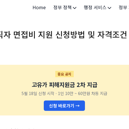
Home
정부 정책
행정 서비스
정부
정부 개요
정부24
개인·
자 면접비 지원 신청방법 및 자격조건
정부 정책
보조금24
소상공
허가/면허
법인·
등록/신고
청년 
발급/증명
가족/
중요 공지
고유가 피해지원금 2차 지급
세무/납부
교육/
5월 18일 신청 시작 · 1인 10만 ~ 60만원 차등 지급
기타 서비스
건강/
신청 바로가기 →
지역/