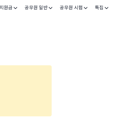
 지원금
공무원 일반
공무원 시험
특집
가구
공무원 개요
시험 가이드
특집 메인
인
공무원 제도
9급 시험
고유가 피해지원금 2026
기업
7급 시험
민생회복 소비쿠폰 2025
지원
5급 시험
출산/육아
기타 시험정보
장학
의료
생활 지원