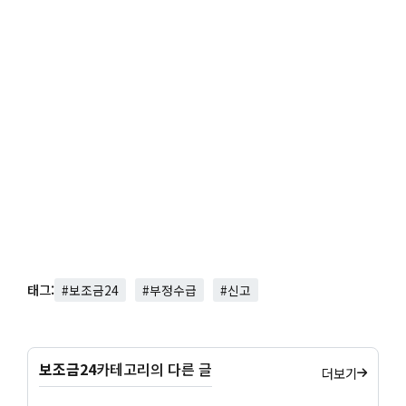
태그:
#보조금24
#부정수급
#신고
보조금24
카테고리의 다른 글
더보기