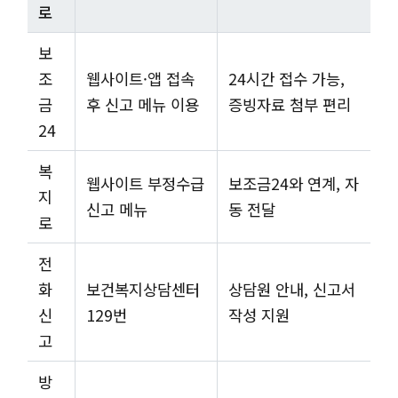
로
보
조
웹사이트·앱 접속
24시간 접수 가능,
금
후 신고 메뉴 이용
증빙자료 첨부 편리
24
복
웹사이트 부정수급
보조금24와 연계, 자
지
신고 메뉴
동 전달
로
전
화
보건복지상담센터
상담원 안내, 신고서
신
129번
작성 지원
고
방