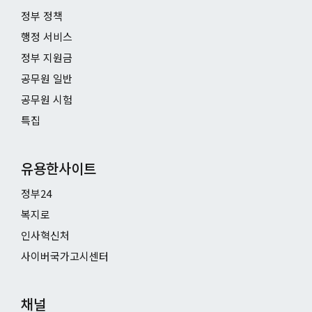
정부 정책
행정 서비스
정부 지원금
공무원 일반
공무원 시험
특집
유용한사이트
정부24
복지로
인사혁신처
사이버국가고시센터
채널