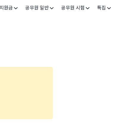
 지원금
공무원 일반
공무원 시험
특집
가구
공무원 개요
시험 가이드
특집 메인
인
공무원 제도
9급 시험
고유가 피해지원금 2026
기업
7급 시험
민생회복 소비쿠폰 2025
지원
5급 시험
출산/육아
기타 시험정보
장학
의료
생활 지원