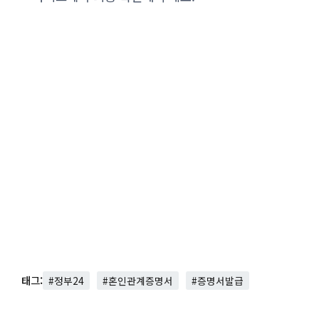
태그:
#정부24
#혼인관계증명서
#증명서발급