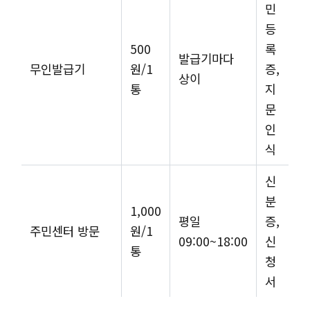
민
등
500
록
발급기마다
무인발급기
원/1
증,
상이
통
지
문
인
식
신
분
1,000
평일
증,
주민센터 방문
원/1
09:00~18:00
신
통
청
서