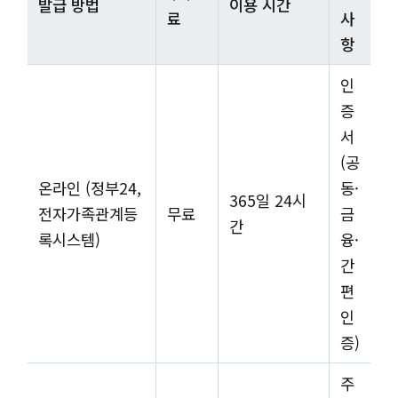
발급 방법
이용 시간
료
사
항
인
증
서
(공
온라인 (정부24,
동·
365일 24시
전자가족관계등
무료
금
간
록시스템)
융·
간
편
인
증)
주