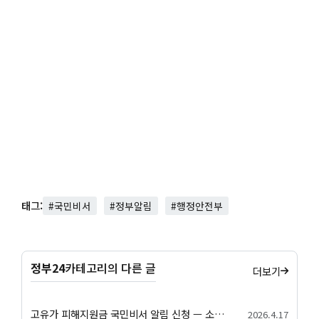
태그:
#국민비서
#정부알림
#행정안전부
정부24
카테고리의 다른 글
더보기
고유가 피해지원금 국민비서 알림 신청 — 소득 하위 70% 대상 확인·지급일정 안내
2026.4.17