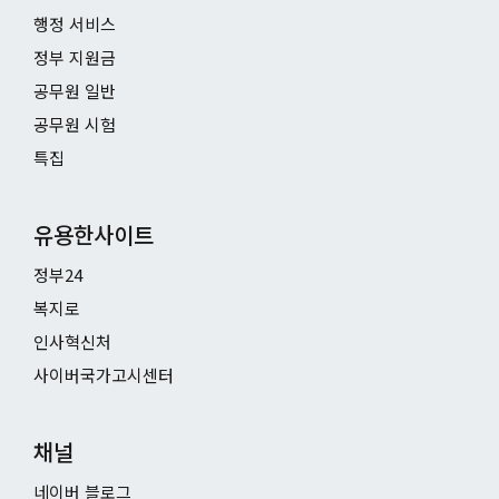
행정 서비스
정부 지원금
공무원 일반
공무원 시험
특집
유용한사이트
정부24
복지로
인사혁신처
사이버국가고시센터
채널
네이버 블로그