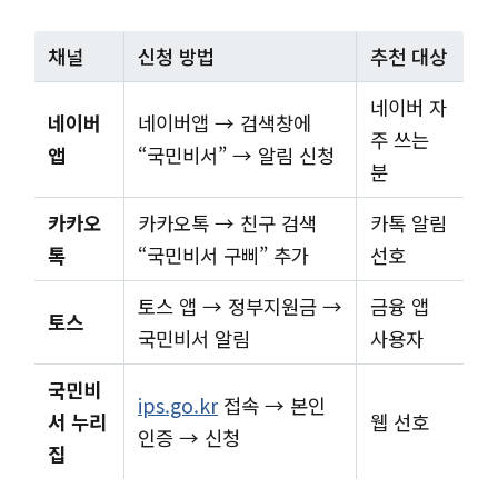
채널
신청 방법
추천 대상
네이버 자
네이버
네이버앱 → 검색창에
주 쓰는
앱
“국민비서” → 알림 신청
분
카카오
카카오톡 → 친구 검색
카톡 알림
톡
“국민비서 구삐” 추가
선호
토스 앱 → 정부지원금 →
금융 앱
토스
국민비서 알림
사용자
국민비
ips.go.kr
접속 → 본인
서 누리
웹 선호
인증 → 신청
집