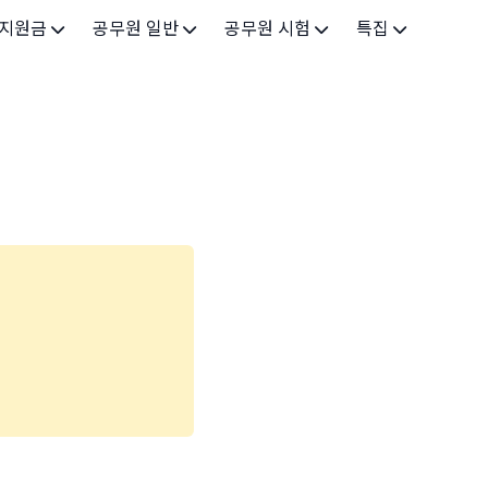
 지원금
공무원 일반
공무원 시험
특집
가구
공무원 개요
시험 가이드
특집 메인
인
공무원 제도
9급 시험
고유가 피해지원금 2026
기업
7급 시험
민생회복 소비쿠폰 2025
지원
5급 시험
출산/육아
기타 시험정보
장학
의료
생활 지원