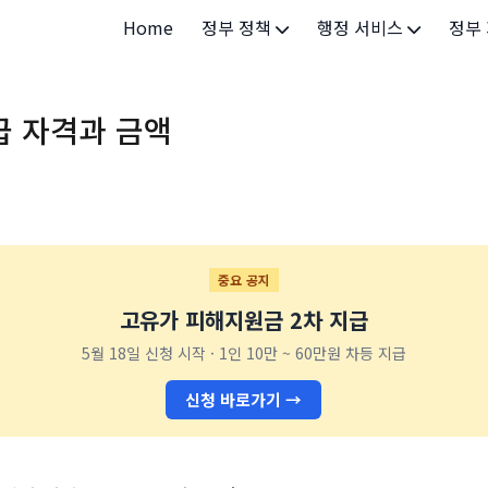
Home
정부 정책
행정 서비스
정부
정부 개요
정부24
개인·
급 자격과 금액
정부 정책
보조금24
소상공
허가/면허
법인·
등록/신고
청년 
발급/증명
가족/
중요 공지
고유가 피해지원금 2차 지급
세무/납부
교육/
5월 18일 신청 시작 · 1인 10만 ~ 60만원 차등 지급
기타 서비스
건강/
신청 바로가기 →
지역/