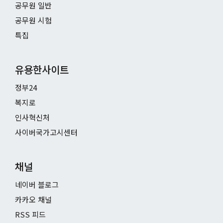
공무원 일반
공무원 시험
특집
유용한사이트
정부24
복지로
인사혁신처
사이버국가고시센터
채널
네이버 블로그
카카오 채널
RSS 피드