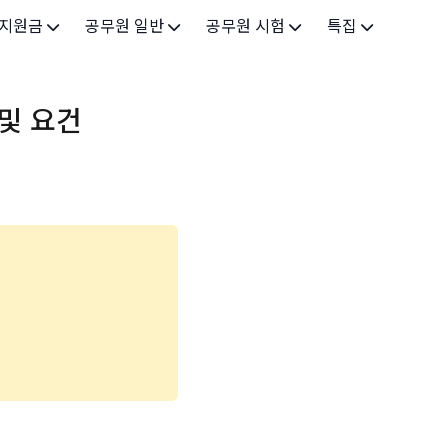
 지원금
공무원 일반
공무원 시험
특집
가구
공무원 개요
시험 가이드
특집 메인
및 요건
인
공무원 제도
9급 시험
고유가 피해지원금 2026
기업
7급 시험
민생회복 소비쿠폰 2025
지원
5급 시험
출산/육아
기타 시험정보
장학
의료
생활 지원