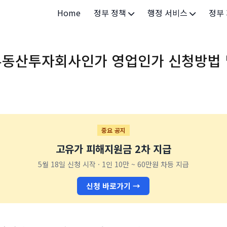
Home
정부 정책
행정 서비스
정부
정부 개요
정부24
개인·
동산투자회사인가 영업인가 신청방법 
정부 정책
보조금24
소상공
허가/면허
법인·
등록/신고
청년 
발급/증명
가족/
중요 공지
고유가 피해지원금 2차 지급
세무/납부
교육/
5월 18일 신청 시작 · 1인 10만 ~ 60만원 차등 지급
기타 서비스
건강/
신청 바로가기 →
지역/