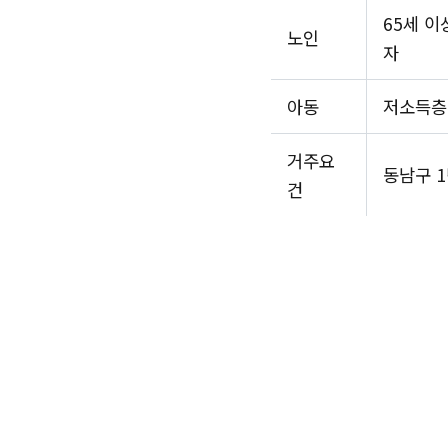
65세 
노인
자
아동
저소득층
거주요
동남구 1
건