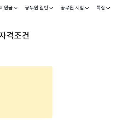
 지원금
공무원 일반
공무원 시험
특집
가구
공무원 개요
시험 가이드
특집 메인
 자격조건
인
공무원 제도
9급 시험
고유가 피해지원금 2026
기업
7급 시험
민생회복 소비쿠폰 2025
지원
5급 시험
출산/육아
기타 시험정보
장학
의료
생활 지원