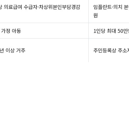
이상 의료급여 수급자·차상위본인부담경감
임플란트·의치 본
원
 가정 아동
1인당 최대 50만
년 이상 거주
주민등록상 주소