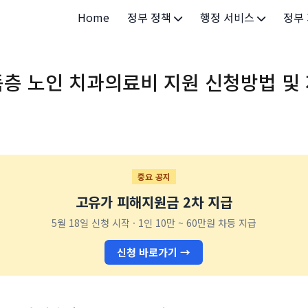
Home
정부 정책
행정 서비스
정부
정부 개요
정부24
개인·
득층 노인 치과의료비 지원 신청방법 및
정부 정책
보조금24
소상공
허가/면허
법인·
등록/신고
청년 
발급/증명
가족/
중요 공지
고유가 피해지원금 2차 지급
세무/납부
교육/
5월 18일 신청 시작 · 1인 10만 ~ 60만원 차등 지급
기타 서비스
건강/
신청 바로가기 →
지역/