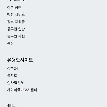
정부 정책
행정 서비스
정부 지원금
공무원 일반
공무원 시험
특집
유용한사이트
정부24
복지로
인사혁신처
사이버국가고시센터
채널