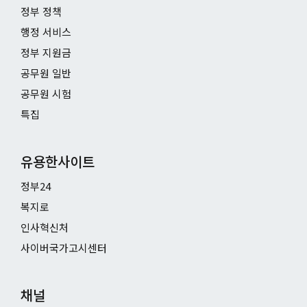
정부 정책
행정 서비스
정부 지원금
공무원 일반
공무원 시험
특집
유용한사이트
정부24
복지로
인사혁신처
사이버국가고시센터
채널