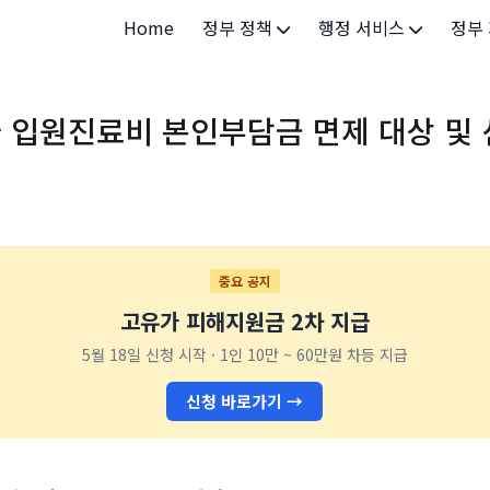
Home
정부 정책
행정 서비스
정부
정부 개요
정부24
개인·
 입원진료비 본인부담금 면제 대상 및
정부 정책
보조금24
소상공
허가/면허
법인·
등록/신고
청년 
발급/증명
가족/
중요 공지
고유가 피해지원금 2차 지급
세무/납부
교육/
5월 18일 신청 시작 · 1인 10만 ~ 60만원 차등 지급
기타 서비스
건강/
신청 바로가기 →
지역/