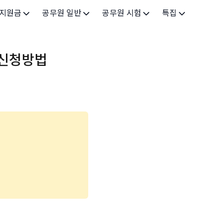
 지원금
공무원 일반
공무원 시험
특집
가구
공무원 개요
시험 가이드
특집 메인
 신청방법
인
공무원 제도
9급 시험
고유가 피해지원금 2026
기업
7급 시험
민생회복 소비쿠폰 2025
지원
5급 시험
출산/육아
기타 시험정보
장학
의료
생활 지원