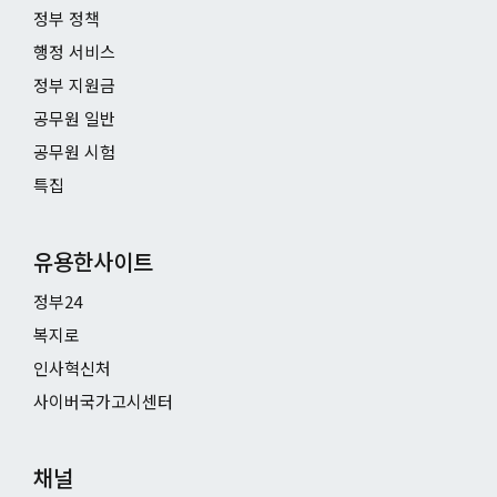
정부 정책
행정 서비스
정부 지원금
공무원 일반
공무원 시험
특집
유용한사이트
정부24
복지로
인사혁신처
사이버국가고시센터
채널