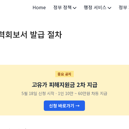
Home
정부 정책
행정 서비스
정부
정부 개요
정부24
개인·
력회보서 발급 절차
정부 정책
보조금24
소상공
허가/면허
법인·
등록/신고
청년 
발급/증명
가족/
중요 공지
고유가 피해지원금 2차 지급
세무/납부
교육/
5월 18일 신청 시작 · 1인 10만 ~ 60만원 차등 지급
기타 서비스
건강/
신청 바로가기 →
지역/