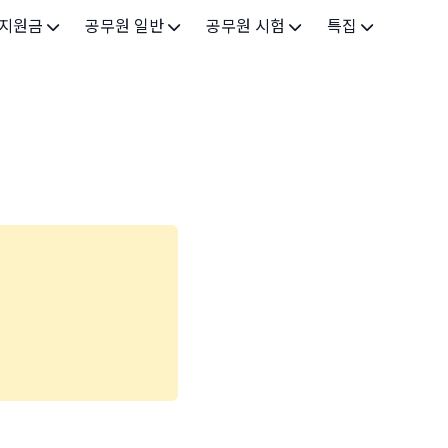
 지원금
공무원 일반
공무원 시험
특집
가구
공무원 개요
시험 가이드
특집 메인
인
공무원 제도
9급 시험
고유가 피해지원금 2026
기업
7급 시험
민생회복 소비쿠폰 2025
지원
5급 시험
출산/육아
기타 시험정보
장학
의료
생활 지원