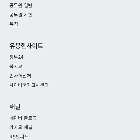
공무원 일반
공무원 시험
특집
유용한사이트
정부24
복지로
인사혁신처
사이버국가고시센터
채널
네이버 블로그
카카오 채널
RSS 피드