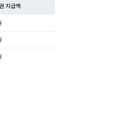
권 지급액
원
원
원