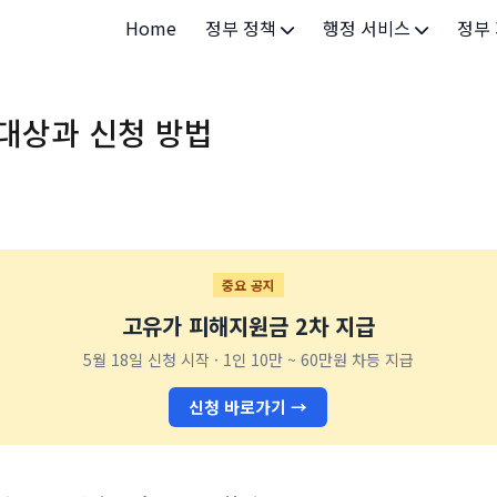
Home
정부 정책
행정 서비스
정부
정부 개요
정부24
개인·
대상과 신청 방법
정부 정책
보조금24
소상공
허가/면허
법인·
등록/신고
청년 
발급/증명
가족/
중요 공지
고유가 피해지원금 2차 지급
세무/납부
교육/
5월 18일 신청 시작 · 1인 10만 ~ 60만원 차등 지급
기타 서비스
건강/
신청 바로가기 →
지역/