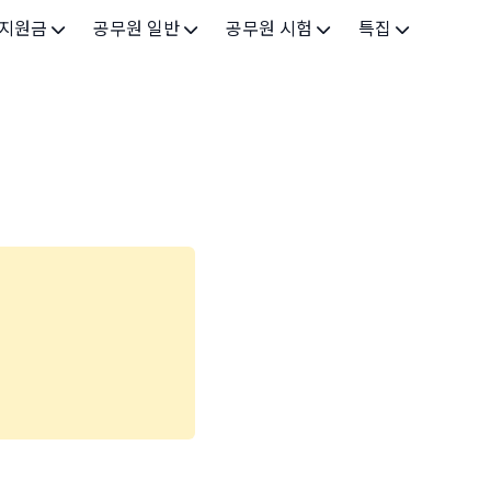
 지원금
공무원 일반
공무원 시험
특집
가구
공무원 개요
시험 가이드
특집 메인
인
공무원 제도
9급 시험
고유가 피해지원금 2026
기업
7급 시험
민생회복 소비쿠폰 2025
지원
5급 시험
출산/육아
기타 시험정보
장학
의료
생활 지원