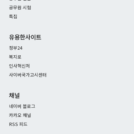
공무원 시험
특집
유용한사이트
정부24
복지로
인사혁신처
사이버국가고시센터
채널
네이버 블로그
카카오 채널
RSS 피드