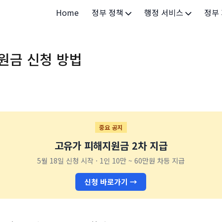
Home
정부 정책
행정 서비스
정부
정부 개요
정부24
개인·
원금 신청 방법
정부 정책
보조금24
소상공
허가/면허
법인·
등록/신고
청년 
발급/증명
가족/
중요 공지
고유가 피해지원금 2차 지급
세무/납부
교육/
5월 18일 신청 시작 · 1인 10만 ~ 60만원 차등 지급
기타 서비스
건강/
신청 바로가기 →
지역/