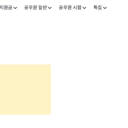
 지원금
공무원 일반
공무원 시험
특집
가구
공무원 개요
시험 가이드
특집 메인
인
공무원 제도
9급 시험
고유가 피해지원금 2026
기업
7급 시험
민생회복 소비쿠폰 2025
지원
5급 시험
출산/육아
기타 시험정보
장학
의료
생활 지원