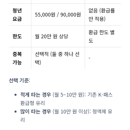
청년
없음 (환급률
55,000원 / 90,000원
요금
만 적용)
환급 한도 별
한도
월 20만 원 상당
도
중복
선택적 (둘 중 하나 선
-
가능
택)
선택 기준
:
적게 타는 경우
(월 5~10만 원): 기존 K-패스
환급형 유리
많이 타는 경우
(월 10만 원 이상): 정액제 유
리