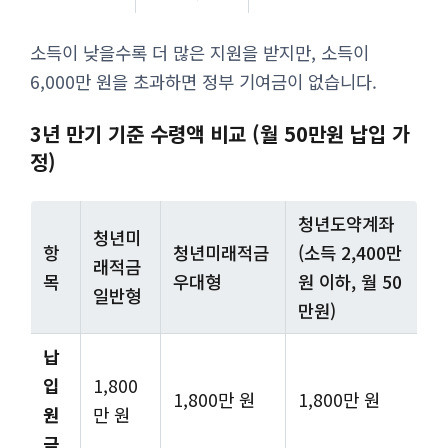
소득이 낮을수록 더 많은 지원을 받지만, 소득이
6,000만 원을 초과하면 정부 기여금이 없습니다.
3년 만기 기준 수령액 비교 (월 50만원 납입 가
정)
청년도약계좌
청년미
항
청년미래적금
(소득 2,400만
래적금
목
우대형
원 이하, 월 50
일반형
만원)
납
입
1,800
1,800만 원
1,800만 원
원
만 원
금