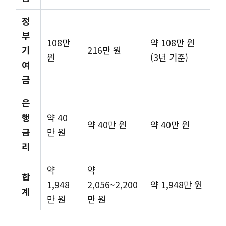
정
부
108만
약 108만 원
기
216만 원
원
(3년 기준)
여
금
은
행
약 40
약 40만 원
약 40만 원
금
만 원
리
약
약
합
1,948
2,056~2,200
약 1,948만 원
계
만 원
만 원