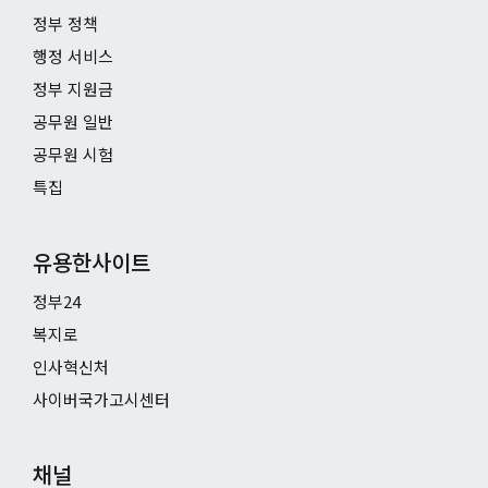
정부 정책
행정 서비스
정부 지원금
공무원 일반
공무원 시험
특집
유용한사이트
정부24
복지로
인사혁신처
사이버국가고시센터
채널