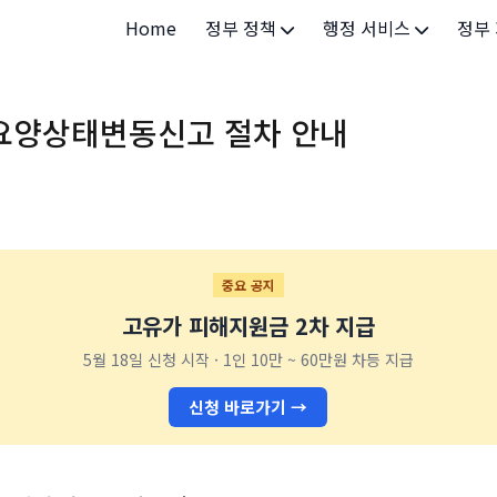
Home
정부 정책
행정 서비스
정부
정부 개요
정부24
개인·
요양상태변동신고 절차 안내
정부 정책
보조금24
소상공
허가/면허
법인·
등록/신고
청년 
발급/증명
가족/
중요 공지
고유가 피해지원금 2차 지급
세무/납부
교육/
5월 18일 신청 시작 · 1인 10만 ~ 60만원 차등 지급
기타 서비스
건강/
신청 바로가기 →
지역/