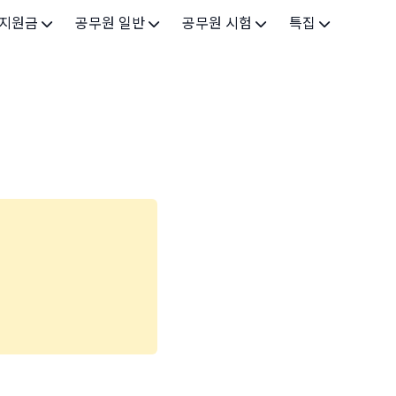
 지원금
공무원 일반
공무원 시험
특집
가구
공무원 개요
시험 가이드
특집 메인
인
공무원 제도
9급 시험
고유가 피해지원금 2026
기업
7급 시험
민생회복 소비쿠폰 2025
지원
5급 시험
출산/육아
기타 시험정보
장학
의료
생활 지원