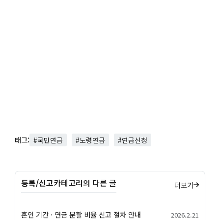
태그:
#국민연금
#노령연금
#연금신청
등록/신고
카테고리의 다른 글
더보기
혼인 기간 · 연금 분할 비율 신고 절차 안내
2026.2.21