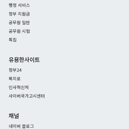
행정 서비스
정부 지원금
공무원 일반
공무원 시험
특집
유용한사이트
정부24
복지로
인사혁신처
사이버국가고시센터
채널
네이버 블로그