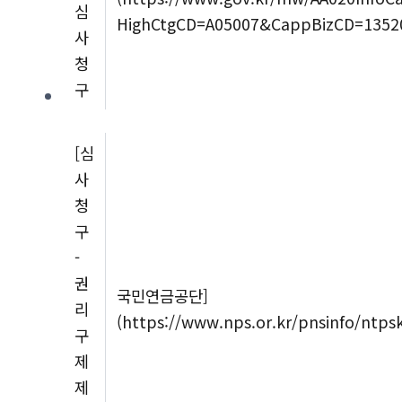
심
HighCtgCD=A05007&CappBizCD=1352
사
청
구
[심
사
청
구
-
권
국민연금공단]
리
(https://www.nps.or.kr/pnsinfo/ntp
구
제
제