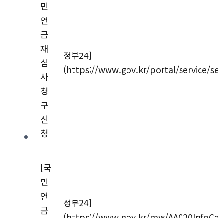
민
연
금
재
정부24]
심
(https://www.gov.kr/portal/service/s
사
청
구
신
청
[국
민
연
정부24]
금
(https://www.gov.kr/mw/AA020InfoC