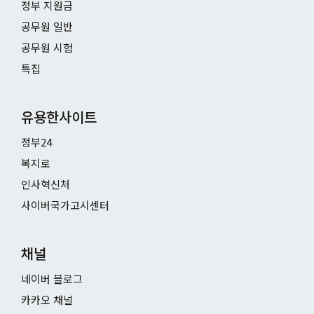
정부 지원금
공무원 일반
공무원 시험
특집
유용한사이트
정부24
복지로
인사혁신처
사이버국가고시센터
채널
네이버 블로그
카카오 채널