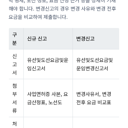
박 명세, 노선 정보, 요금 산정 근거 등을 상세히 기재
해야 합니다. 변경신고의 경우 변경 사유와 변경 전후
요금을 비교하여 제출합니다.
구
신규 신고
변경신고
분
신
유선및도선요금및운
유선및도선요금및
고
임신고서
운임변경신고서
서
첨
부
사업면허증 사본, 요
변경사유서, 변경
서
금산정표, 노선도
전후 요금 비교표
류
처