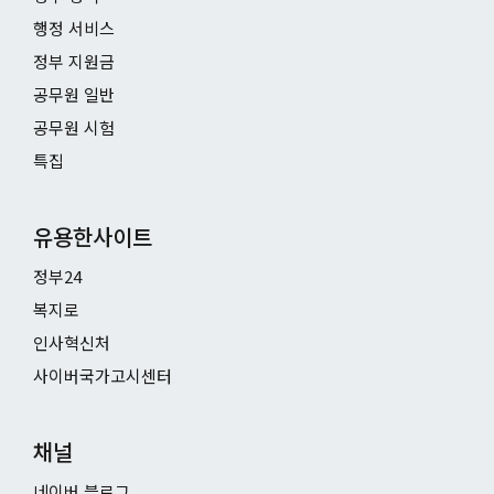
행정 서비스
정부 지원금
공무원 일반
공무원 시험
특집
유용한사이트
정부24
복지로
인사혁신처
사이버국가고시센터
채널
네이버 블로그