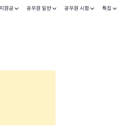
 지원금
공무원 일반
공무원 시험
특집
가구
공무원 개요
시험 가이드
특집 메인
인
공무원 제도
9급 시험
고유가 피해지원금 2026
기업
7급 시험
민생회복 소비쿠폰 2025
지원
5급 시험
출산/육아
기타 시험정보
장학
의료
생활 지원