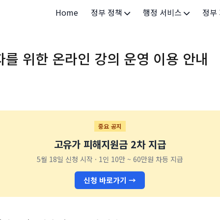
Home
정부 정책
행정 서비스
정부
정부 개요
정부24
개인·
를 위한 온라인 강의 운영 이용 안내
정부 정책
보조금24
소상공
허가/면허
법인·
등록/신고
청년 
발급/증명
가족/
중요 공지
고유가 피해지원금 2차 지급
세무/납부
교육/
5월 18일 신청 시작 · 1인 10만 ~ 60만원 차등 지급
기타 서비스
건강/
신청 바로가기 →
지역/