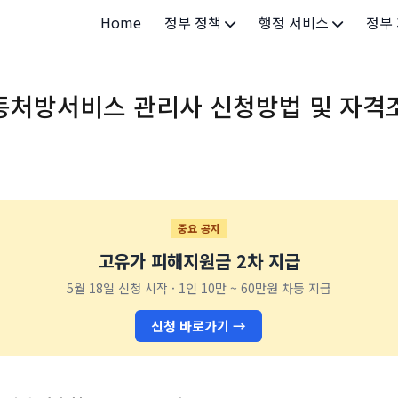
Home
정부 정책
행정 서비스
정부
정부 개요
정부24
개인·
동처방서비스 관리사 신청방법 및 자격
정부 정책
보조금24
소상공
허가/면허
법인·
등록/신고
청년 
발급/증명
가족/
중요 공지
고유가 피해지원금 2차 지급
세무/납부
교육/
5월 18일 신청 시작 · 1인 10만 ~ 60만원 차등 지급
기타 서비스
건강/
신청 바로가기 →
지역/