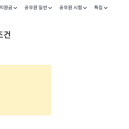
 지원금
공무원 일반
공무원 시험
특집
가구
공무원 개요
시험 가이드
특집 메인
조건
인
공무원 제도
9급 시험
고유가 피해지원금 2026
기업
7급 시험
민생회복 소비쿠폰 2025
지원
5급 시험
출산/육아
기타 시험정보
장학
의료
생활 지원