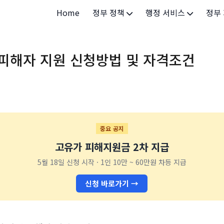
Home
정부 정책
행정 서비스
정부
정부 개요
정부24
개인·
피해자 지원 신청방법 및 자격조건
정부 정책
보조금24
소상공
허가/면허
법인·
등록/신고
청년 
발급/증명
가족/
중요 공지
고유가 피해지원금 2차 지급
세무/납부
교육/
5월 18일 신청 시작 · 1인 10만 ~ 60만원 차등 지급
기타 서비스
건강/
신청 바로가기 →
지역/