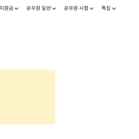
 지원금
공무원 일반
공무원 시험
특집
가구
공무원 개요
시험 가이드
특집 메인
인
공무원 제도
9급 시험
고유가 피해지원금 2026
기업
7급 시험
민생회복 소비쿠폰 2025
지원
5급 시험
출산/육아
기타 시험정보
장학
의료
생활 지원