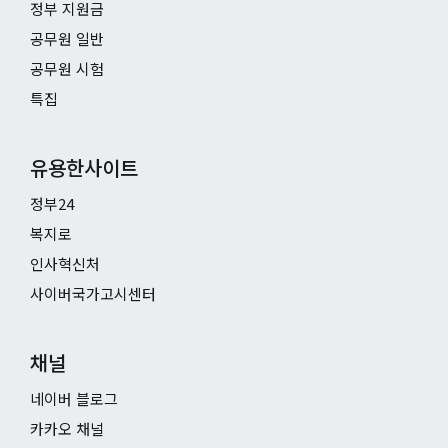
정부 지원금
공무원 일반
공무원 시험
특집
유용한사이트
정부24
복지로
인사혁신처
사이버국가고시센터
채널
네이버 블로그
카카오 채널