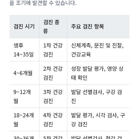
을 조기에 발견할 수 있습니다.
검진 종
검진 시기
주요 검진 항목
류
생후
1차 건강
신체계측, 문진 및 진찰,
14~35일
검진
건강교육
2차 건강
성장 발달 평가, 영양 상
4~6개월
검진
태 확인
9~12개
3차 건강
발달 선별검사, 구강 검
월
검진
진
18~24개
4차 건강
발달 평가, 시각 검사, 구
월
검진
강 검진
30~36개
5차 건강
발달 선별검사, 청각 검