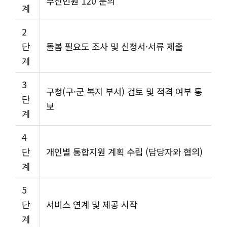
부산민원 120 문의
계
2
단
돌봄 필요도 조사 및 신청서·서류 제출
계
3
구청(구·군 복지 부서) 검토 및 적격 여부 통
단
보
계
4
단
개인별 통합지원 계획 수립 (담당자와 협의)
계
5
단
서비스 연계 및 제공 시작
계