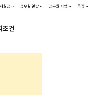
 지원금
공무원 일반
공무원 시험
특집
가구
공무원 개요
시험 가이드
특집 메인
격조건
인
공무원 제도
9급 시험
고유가 피해지원금 2026
기업
7급 시험
민생회복 소비쿠폰 2025
지원
5급 시험
출산/육아
기타 시험정보
장학
의료
생활 지원