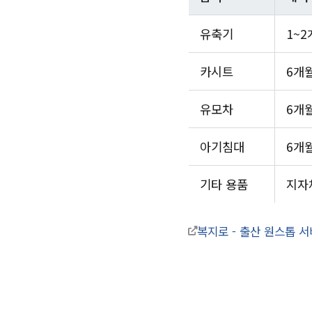
유축기
1~
카시트
6개
유모차
6개
아기침대
6개
기타 용품
지자
복지로 - 출산 원스톱 