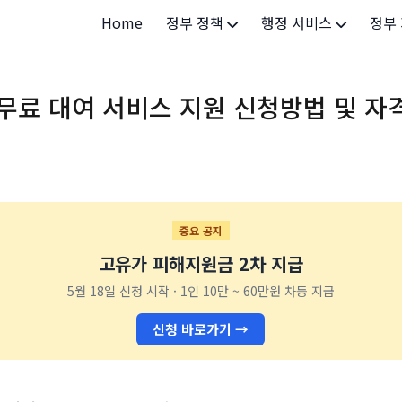
Home
정부 정책
행정 서비스
정부
정부 개요
정부24
개인·
무료 대여 서비스 지원 신청방법 및 자
정부 정책
보조금24
소상공
허가/면허
법인·
등록/신고
청년 
발급/증명
가족/
중요 공지
고유가 피해지원금 2차 지급
세무/납부
교육/
5월 18일 신청 시작 · 1인 10만 ~ 60만원 차등 지급
기타 서비스
건강/
신청 바로가기 →
지역/