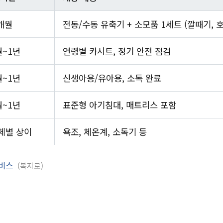
2개월
전동/수동 유축기 + 소모품 1세트 (깔때기, 호
월~1년
연령별 카시트, 정기 안전 점검
월~1년
신생아용/유아용, 소독 완료
월~1년
표준형 아기침대, 매트리스 포함
체별 상이
욕조, 체온계, 소독기 등
서비스
복지로