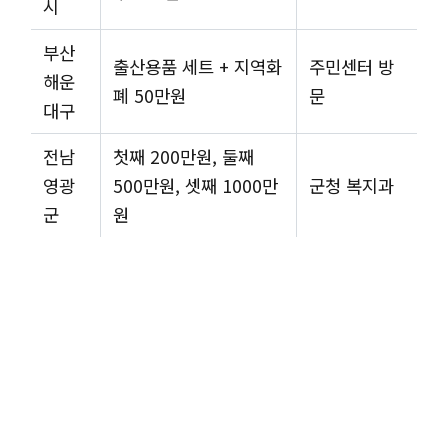
시
부산
출산용품 세트 + 지역화
주민센터 방
해운
폐 50만원
문
대구
전남
첫째 200만원, 둘째
영광
500만원, 셋째 1000만
군청 복지과
군
원