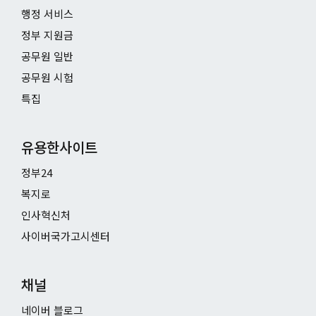
행정 서비스
정부 지원금
공무원 일반
공무원 시험
특집
유용한사이트
정부24
복지로
인사혁신처
사이버국가고시센터
채널
네이버 블로그