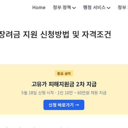
Home
정부 정책
행정 서비스
정부
정부 개요
정부24
개인·
장려금 지원 신청방법 및 자격조건
정부 정책
보조금24
소상공
허가/면허
법인·
등록/신고
청년 
발급/증명
가족/
중요 공지
고유가 피해지원금 2차 지급
세무/납부
교육/
5월 18일 신청 시작 · 1인 10만 ~ 60만원 차등 지급
기타 서비스
건강/
신청 바로가기 →
지역/