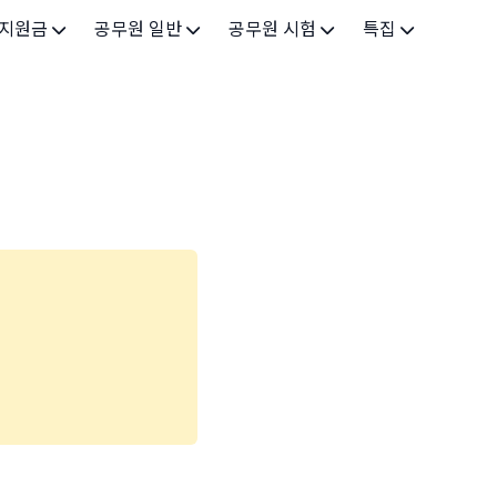
 지원금
공무원 일반
공무원 시험
특집
가구
공무원 개요
시험 가이드
특집 메인
인
공무원 제도
9급 시험
고유가 피해지원금 2026
기업
7급 시험
민생회복 소비쿠폰 2025
지원
5급 시험
출산/육아
기타 시험정보
장학
의료
생활 지원